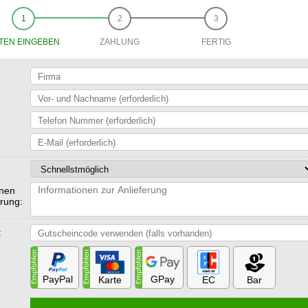
TEN EINGEBEN
ZAHLUNG
FERTIG
onen
erung:
:
PayPal
GPay
Karte
EC
Bar